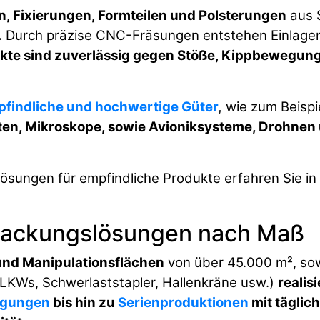
n, Fixierungen, Formteilen und Polsterungen
aus 
.
Durch präzise CNC-Fräsungen entstehen Einlagen, 
kte sind zuverlässig gegen Stöße, Kippbewegung
findliche und hochwertige Güter
,
wie zum Beispi
n, Mikroskope, sowie Avioniksysteme, Drohnen u
ungen für empfindliche Produkte erfahren Sie in 
rpackungslösungen nach Maß
und Manipulationsflächen
von über 45.000 m², so
 LKWs, Schwerlaststapler, Hallenkräne usw.)
realis
igungen
bis hin zu
Serienproduktionen
mit täglic