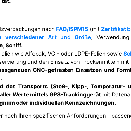
ität.
lzverpackungen nach
FAO/ISPM15
(
mit
Zertifikat 
n verschiedener Art und Größe
,
Verwendung 
, Schiff.
ialien wie Alfopak, VCI- oder LDPE-Folien sowie
Sc
ervierung und den Einsatz von Trockenmitteln mit
passgenauen CNC-gefrästen Einsätzen und For
.
d des Transports
(Stoß-, Kipp-, Temperatur- u
ller Werte mittels GPS-Trackinggerät
mit Datena
ignum oder individuellen Kennzeichnungen.
r nach Ihren spezifischen Anforderungen – passen