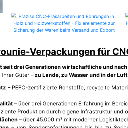
ounie-Verpackungen für CN
t seit drei Generationen wirtschaftliche und na
Ihrer Güter –
zu Lande, zu Wasser und in der Luft
tz
– PEFC-zertifizierte Rohstoffe, recycelte Mater
lität
– über drei Generationen Erfahrung im Berei
iziente Produktion durch eigene Infrastruktur und 
flächen
– über 45.000 m² mit moderner Logistiktec
ngen
– von Sonderanfertigungen bis hin zu Serie