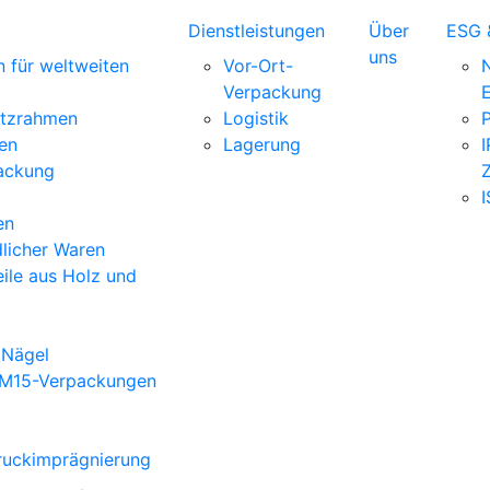
Dienstleistungen
Über
ESG &
uns
 für weltweiten
Vor-Ort-
N
Verpackung
atzrahmen
Logistik
P
en
Lagerung
ackung
Z
en
licher Waren
ile aus Holz und
 Nägel
PM15-Verpackungen
ruckimprägnierung