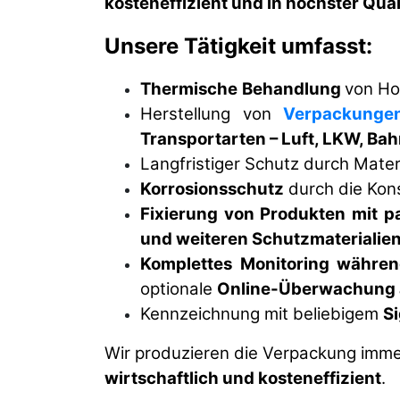
kosteneffizient und in höchster Qual
Unsere Tätigkeit umfasst:
Thermische
Behandlung
von Ho
Herstellung von
Verpackunge
Transportarten – Luft, LKW, Bahn
Langfristiger Schutz durch Mater
Korrosionsschutz
durch die Kons
Fixierung von Produkten mit 
und weiteren Schutzmaterialien
Komplettes Monitoring währen
optionale
Online-Überwachung a
Kennzeichnung mit beliebigem
S
Wir produzieren die Verpackung imme
wirtschaftlich und kosteneffizient
.