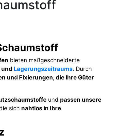
haumstoff
 Schaumstoff
fen
bieten maßgeschneiderte
-
und
Lagerungszeitraums
.
Durch
en und Fixierungen, die Ihre Güter
hutzschaumstoffe
und
passen unsere
die sich
nahtlos in Ihre
z