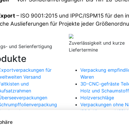
Export
– ISO 9001:2015 und IPPC/ISPM15 für den in
iche Auslieferungen für Projekte jeder Größenordn
Zuverlässigkeit und kurze
ags- und Serienfertigung
Liefertermine
odukte
Exportverpackungen für
Verpackung empfindli
weltweiten Versand
Waren
Faltkisten und
3D-CNC-gefräste Teil
Aufsatzrahmen
Holz und Schaumstoff
Überseeverpackungen
Holzverschläge
Schrumpffolienverpackung
Verpackungen ohne N
Sonderpaletten
IPPC-Kisten und ISPM
Sonderkonstruktionen
Verpackungen für Exp
sphäre
Containerbeladung