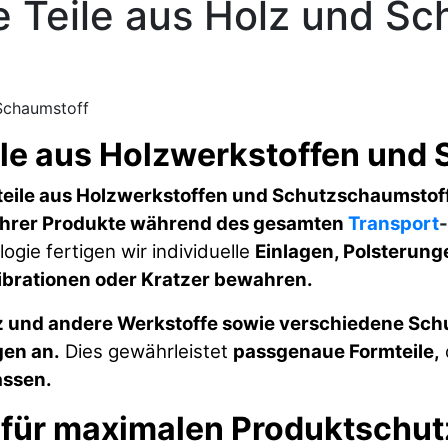
 Teile aus Holz und Sc
Schaumstoff
le aus Holzwerkstoffen und
eile aus Holzwerkstoffen und
Schutzschaumstof
Ihrer Produkte während des gesamten
Transport
ie fertigen wir individuelle
Einlagen, Polsterung
Vibrationen oder Kratzer bewahren.
lz und andere Werkstoffe sowie verschiedene Sc
gen an
.
Dies gewährleistet
passgenaue Formteile
,
assen
.
n für maximalen Produktschut