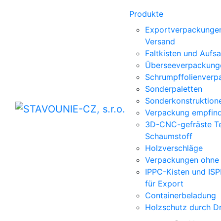
Produkte
Exportverpackungen
Versand
Faltkisten und Aufs
Überseeverpackung
Schrumpffolienverp
Sonderpaletten
Sonderkonstruktion
Verpackung empfind
3D-CNC-gefräste Te
Schaumstoff
Holzverschläge
Verpackungen ohne
IPPC-Kisten und IS
für Export
Containerbeladung
Holzschutz durch D